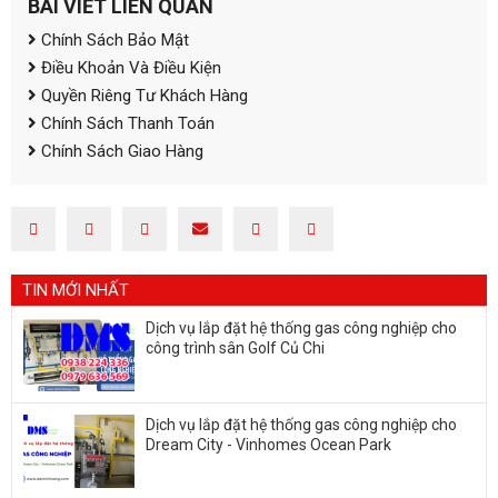
BÀI VIẾT LIÊN QUAN
Chính Sách Bảo Mật
ĐĂNG KÝ TƯ VẤN
Điều Khoản Và Điều Kiện
Quyền Riêng Tư Khách Hàng
Chính Sách Thanh Toán
Chính Sách Giao Hàng
TIN MỚI NHẤT
Dịch vụ lắp đặt hệ thống gas công nghiệp cho
công trình sân Golf Củ Chi
HOÀN THÀNH
Đăng ký tư vấn trực tiếp 24/7:
0938.224.336
Dịch vụ lắp đặt hệ thống gas công nghiệp cho
Dream City - Vinhomes Ocean Park