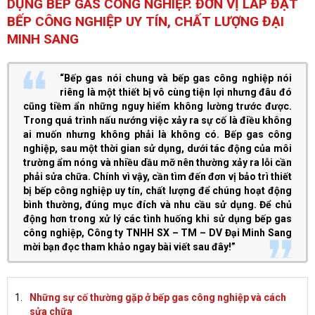
DỤNG BẾP GAS CÔNG NGHIỆP. ĐƠN VỊ LẮP ĐẶT
BẾP CÔNG NGHIỆP UY TÍN, CHẤT LƯỢNG ĐẠI
MINH SANG
“Bếp gas nói chung và bếp gas công nghiệp nói
riêng là một thiết bị vô cùng tiện lợi nhưng đâu đó
cũng tiềm ẩn những nguy hiểm không lường trước được.
Trong quá trình nấu nướng việc xảy ra sự cố là điều không
ai muốn nhưng không phải là không có. Bếp gas công
nghiệp, sau một thời gian sử dụng, dưới tác động của môi
trường ẩm nóng và nhiều dầu mỡ nên thường xảy ra lỗi cần
phải sửa chữa. Chính vì vậy, cần tìm đến đơn vị bảo trì thiết
bị bếp công nghiệp uy tín, chất lượng để chúng hoạt động
bình thường, đúng mục đích và nhu cầu sử dụng. Để chủ
động hơn trong xử lý các tình huống khi sử dụng bếp gas
công nghiệp, Công ty TNHH SX – TM – DV Đại Minh Sang
mời bạn đọc tham khảo ngay bài viết sau đây!”
Những sự cố thường gặp ở bếp gas công nghiệp và cách
sửa chữa