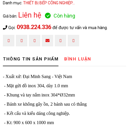
Danh mục:
THIẾT BỊ BẾP CÔNG NGHIỆP...
HOÀN THÀNH
Liên hệ
Còn hàng
Giá bán:
Đăng ký tư vấn trực tiếp 24/7:
0938.224.336
Gọi:
để được tư vấn và mua hàng.
0938.224.336
THÔNG TIN SẢN PHẨM
BÌNH LUẬN
- Xuất xứ: Đại Minh Sang - Việt Nam
- Mặt gửi đồ inox 304, dày 1.0 mm
- Khung và tay nắm inox 304*Ø32mm
- Bánh xe không gây ồn, 2 bánh sau có thắng
- Kết cấu và kiểu dáng công nghiệp.
- Kt: 900 x 600 x 1000 mm