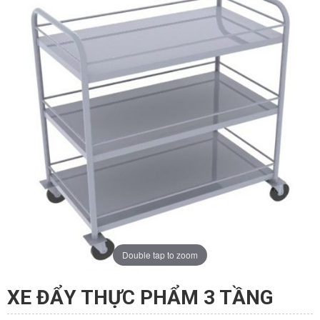
ĐĂNG KÝ TƯ VẤN
Double tap to zoom
XE ĐẨY THỰC PHẨM 3 TẦNG