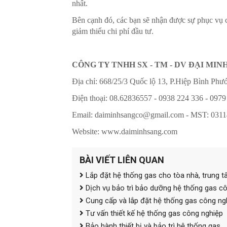
nhất.
Bên cạnh đó, các bạn sẽ nhận được sự phục vụ ch
giảm thiểu chi phí đầu tư.
CÔNG TY TNHH SX - TM - DV ĐẠI MIN
Địa chỉ: 668/25/3 Quốc lộ 13, P.Hiệp Bình P
Điện thoại: 08.62836557 - 0938 224 336 - 0979
Email:
daiminhsangco@gmail.com
- MST: 031
Website: www.daiminhsang.com
BÀI VIẾT LIÊN QUAN
Lắp đặt hệ thống gas cho tòa nhà, trung 
Dịch vụ bảo trì bảo dưỡng hệ thống gas c
Cung cấp và lắp đặt hệ thống gas công n
Tư vấn thiết kế hệ thống gas công nghiệp
Bảo hành thiết bị và bảo trì hệ thống gas