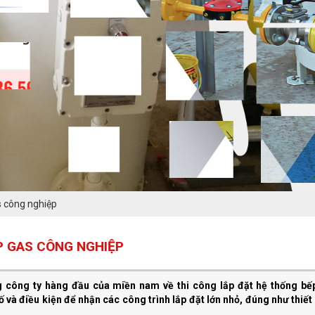
ĐĂNG KÝ TƯ VẤN
s công nghiệp
P GAS CÔNG NGHIỆP
HOÀN THÀNH
g công ty hàng đầu của miền nam về thi công lắp đặt hệ thống bế
0938.224.336
Đăng ký tư vấn trực tiếp 24/7:
ố và điều kiện để nhận các công trình lắp đặt lớn nhỏ, đúng như thiết