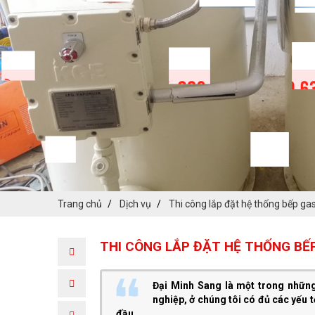
Trang chủ
Dịch vụ
Thi công lắp đặt hệ thống bếp ga
THI CÔNG LẮP ĐẶT HỆ THỐNG BẾ
Đại Minh Sang là một trong nhữn
nghiệp, ở chúng tôi có đủ các yếu t
đầu.