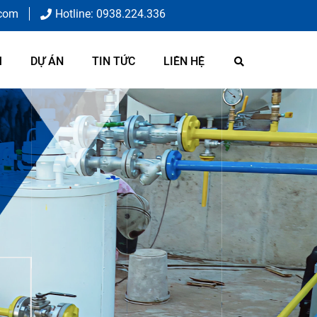
.com
Hotline: 0938.224.336
M
DỰ ÁN
TIN TỨC
LIÊN HỆ