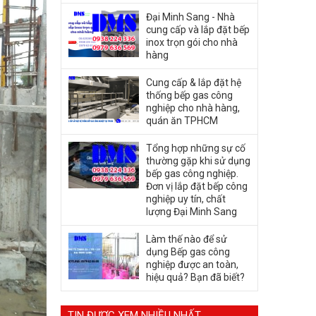
Đại Minh Sang - Nhà
cung cấp và lắp đặt bếp
inox trọn gói cho nhà
hàng
Cung cấp & lắp đặt hệ
thống bếp gas công
nghiệp cho nhà hàng,
quán ăn TPHCM
Tổng hợp những sự cố
thường gặp khi sử dụng
bếp gas công nghiệp.
Đơn vị lắp đặt bếp công
nghiệp uy tín, chất
lượng Đại Minh Sang
Làm thế nào để sử
dụng Bếp gas công
nghiệp được an toàn,
hiệu quả? Bạn đã biết?
TIN ĐƯỢC XEM NHIỀU NHẤT