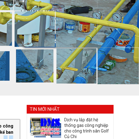
TIN MỚI NHẤT
Dịch vụ lắp đặt hệ
thống gas công nghiệp
p công
cho công trình sân Golf
 kế ban
Củ Chi