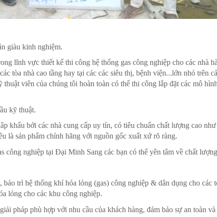
ân giàu kinh nghiệm.
ong lĩnh vực thiết kế thi công hệ thống gas công nghiệp cho các nhà h
c tòa nhà cao tầng hay tại các các siêu thị, bệnh viện...lớn nhỏ trên c
 thuật viên của chúng tôi hoàn toàn có thể thi công lắp đặt các mô hìn
ầu kỹ thuật.
âp khẩu bởi các nhà cung cấp uy tín, có tiêu chuẩn chất lượng cao nh
đều là sản phẩm chính hãng với nguồn gốc xuất xứ rõ ràng.
gas công nghiệp tại Đại Minh Sang các bạn có thể yên tâm về chất lượng
t, bảo trì hệ thống khí hóa lỏng (gas) công nghiệp & dân dụng cho các 
hóa lỏng cho các khu công nghiệp.
iải pháp phù hợp với nhu cầu của khách hàng, đảm bảo sự an toàn và 