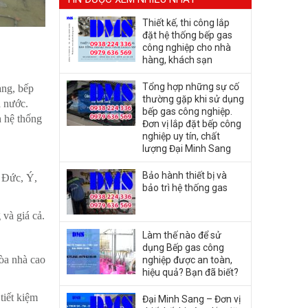
Thiết kế, thi công lắp
đặt hệ thống bếp gas
công nghiệp cho nhà
hàng, khách sạn
Tổng hợp những sự cố
àng, bếp
thường gặp khi sử dụng
ả nước.
bếp gas công nghiệp.
h hệ thống
Đơn vị lắp đặt bếp công
nghiệp uy tín, chất
lượng Đại Minh Sang
Bảo hành thiết bị và
ư Đức, Ý,
bảo trì hệ thống gas
 và giá cả.
Làm thế nào để sử
dụng Bếp gas công
tòa nhà cao
nghiệp được an toàn,
hiệu quả? Bạn đã biết?
tiết kiệm
Đại Minh Sang – Đơn vị